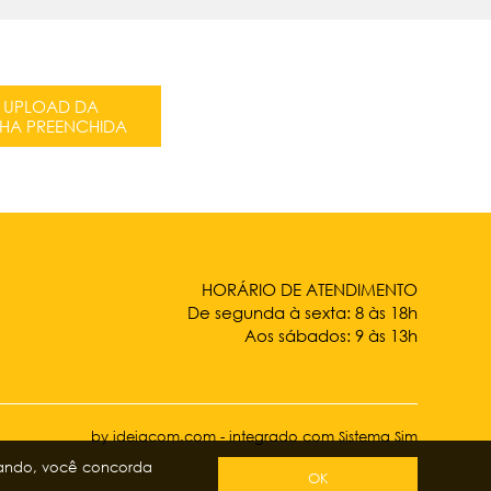
UPLOAD DA
CHA PREENCHIDA
HORÁRIO DE ATENDIMENTO
De segunda à sexta: 8 às 18h
Aos sábados: 9 às 13h
by ideiacom.com
-
integrado com Sistema Sim
ando, você concorda
OK