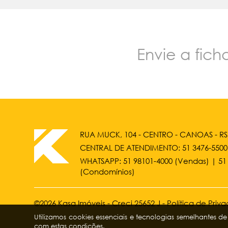
Envie a fic
RUA MUCK, 104 - CENTRO - CANOAS - RS
CENTRAL DE ATENDIMENTO:
51 3476-5500
WHATSAPP:
51 98101-4000
(Vendas) |
51
(Condomínios)
©2026 Kasa Imóveis - Creci 25652 J -
Política de Priv
Utilizamos cookies essenciais e tecnologias semelhantes 
com estas condições.