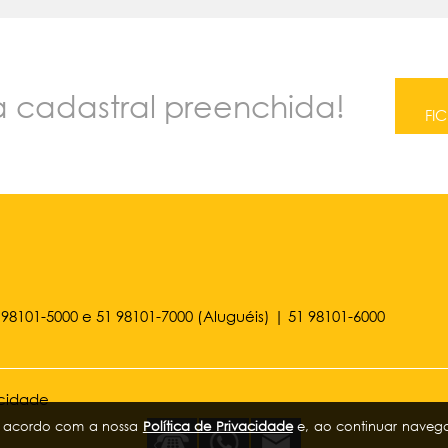
ha cadastral preenchida!
FI
 98101-5000
e
51 98101-7000
(Aluguéis) |
51 98101-6000
acidade
de acordo com a nossa
Política de Privacidade
e, ao continuar naveg