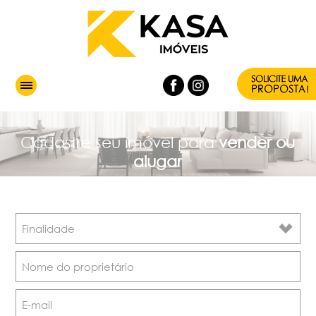
Cadastre seu imóvel para
vender ou
alugar