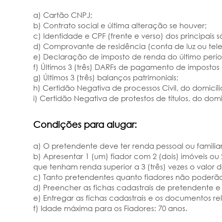
a) Cartão CNPJ;
b) Contrato social e última alteração se houver;
c) Identidade e CPF (frente e verso) dos principais 
d) Comprovante de residência (conta de luz ou tele
e) Declaração de imposto de renda do último perío
f) Últimos 3 (três) DARFs de pagamento de impostos 
g) Últimos 3 (três) balanços patrimoniais;
h) Certidão Negativa de processos Civil, do domicíl
i) Certidão Negativa de protestos de títulos, do domic
Condições para alugar:
a) O pretendente deve ter renda pessoal ou familia
b) Apresentar 1 (um) fiador com 2 (dois) imóveis o
que tenham renda superior a 3 (três) vezes o valor 
c) Tanto pretendentes quanto fiadores não poderão e
d) Preencher as fichas cadastrais de pretendente e
e) Entregar as fichas cadastrais e os documentos re
f) Idade máxima para os Fiadores: 70 anos.