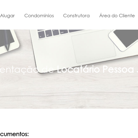
Alugar
Condomínios
Construtora
Área do Cliente
entação de
Locatário Pessoa 
documentos: