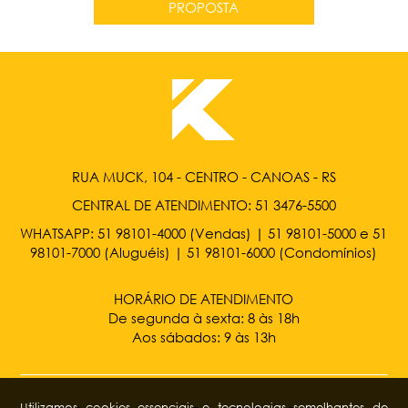
PROPOSTA
RUA MUCK, 104 - CENTRO - CANOAS - RS
CENTRAL DE ATENDIMENTO:
51 3476-5500
WHATSAPP:
51 98101-4000
(Vendas) |
51 98101-5000
e
51
98101-7000
(Aluguéis) |
51 98101-6000
(Condomínios)
HORÁRIO DE ATENDIMENTO
De segunda à sexta: 8 às 18h
Aos sábados: 9 às 13h
Utilizamos cookies essenciais e tecnologias semelhantes de