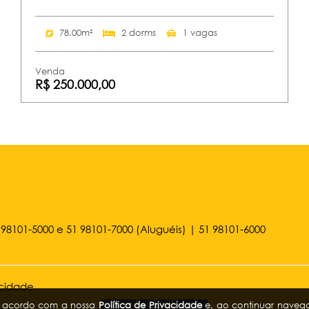
78.00m²
2 dorms
1 vagas
Venda
R$ 250.000,00
 98101-5000
e
51 98101-7000
(Aluguéis) |
51 98101-6000
acidade
de acordo com a nossa
Política de Privacidade
e, ao continuar naveg