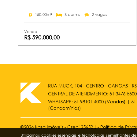
150.00m²
3 dorms
2 vagas
Venda
R$ 590.000,00
RUA MUCK, 104 - CENTRO - CANOAS - RS
CENTRAL DE ATENDIMENTO:
51 3476-5500
WHATSAPP:
51 98101-4000
(Vendas) |
51
(Condomínios)
©2026 Kasa Imóveis - Creci 25652 J -
Política de Priv
Utilizamos cookies essenciais e tecnologias semelhantes 