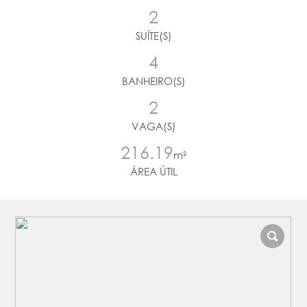
2
SUÍTE(S)
4
BANHEIRO(S)
2
VAGA(S)
216.19
m²
ÁREA ÚTIL