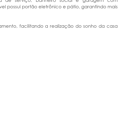
a de serviço, banheiro social e garagem com
el possui portão eletrônico e pátio, garantindo mais
mento, facilitando a realização do sonho da casa