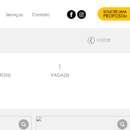
Serviços
Contato
voltar
1
RO(S)
VAGA(S)