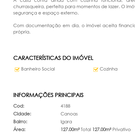
A casa conta ainda com cozinha funcional, áre
churrasqueira, perfeita para momentos de lazer. O imóv
segurança e espaço externo.
Com documentação em dia, o imóvel aceita financia
própria.
CARACTERÍSTICAS DO IMÓVEL
Banheiro Social
Cozinha
INFORMAÇÕES PRINCIPAIS
Cod:
4188
Cidade:
Canoas
Bairro:
Igara
Área:
127.00m²
Total
127.00m²
Privativo