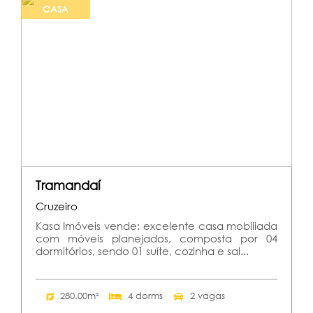
CASA
Tramandaí
Cruzeiro
Kasa Imóveis vende: excelente casa mobiliada
com móveis planejados, composta por 04
dormitórios, sendo 01 suíte, cozinha e sal...
280.00m²
4 dorms
2 vagas