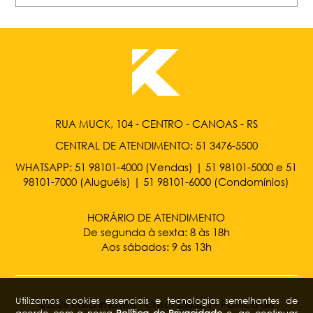
RUA MUCK, 104 - CENTRO - CANOAS - RS
CENTRAL DE ATENDIMENTO:
51 3476-5500
WHATSAPP:
51 98101-4000
(Vendas) |
51 98101-5000
e
51
98101-7000
(Aluguéis) |
51 98101-6000
(Condomínios)
HORÁRIO DE ATENDIMENTO
De segunda à sexta: 8 às 18h
Aos sábados: 9 às 13h
Utilizamos cookies essenciais e tecnologias semelhantes de
©2026 Kasa Imóveis - Creci 25652 J -
Política de
acordo com a nossa
Política de Privacidade
e, ao continuar