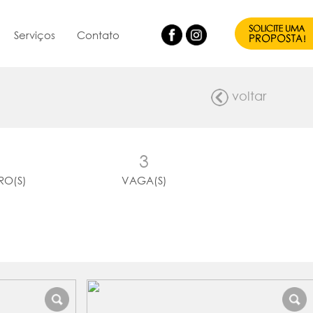
Serviços
Contato
voltar
3
RO(S)
VAGA(S)