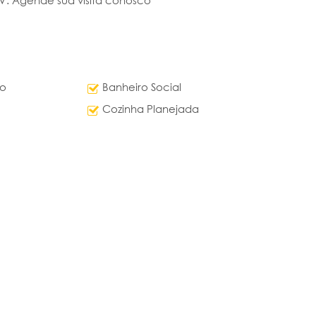
0V. Agende sua visita conosco
do
Banheiro Social
Cozinha Planejada