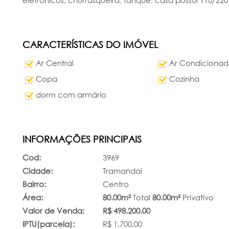
eletrônicos, churrasqueira, tanque, casa possui 110/22
CARACTERÍSTICAS DO IMÓVEL
Ar Central
Ar Condiciona
Copa
Cozinha
dorm com armário
INFORMAÇÕES PRINCIPAIS
Cod:
3969
Cidade:
Tramandaí
Bairro:
Centro
Área:
80.00m²
Total
80.00m²
Privativo
Valor de Venda:
R$ 498.200,00
IPTU(parcela):
R$ 1.700,00