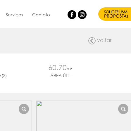
Serviços
Contato
voltar
60.70
m²
(S)
ÁREA ÚTIL