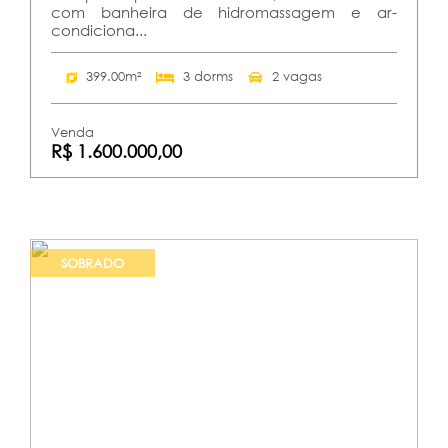
com banheira de hidromassagem e ar-
condiciona...
399.00m²
3 dorms
2 vagas
Venda
R$ 1.600.000,00
SOBRADO