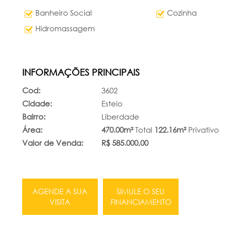
Banheiro Social
Cozinha
Hidromassagem
INFORMAÇÕES PRINCIPAIS
Cod:
3602
Cidade:
Esteio
Bairro:
Liberdade
Área:
470.00m²
Total
122.16m²
Privativo
Valor de Venda:
R$ 585.000,00
AGENDE A SUA
SIMULE O SEU
VISITA
FINANCIAMENTO