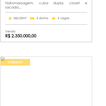
hidromassagem, cuba dupla, closet e
sacada...
360.00m²
3 dorms
3 vagas
Venda
R$ 2.350.000,00
SOBRADO