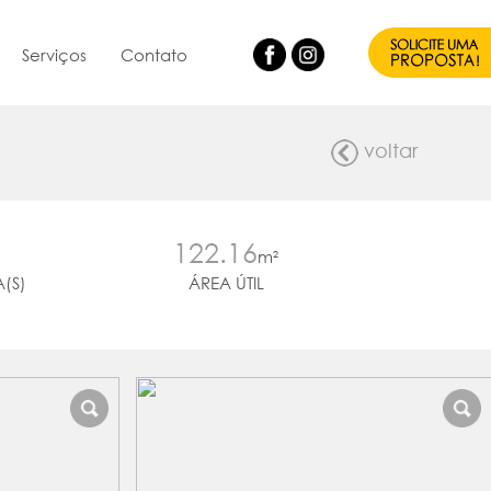
Serviços
Contato
voltar
122.16
m²
(S)
ÁREA ÚTIL