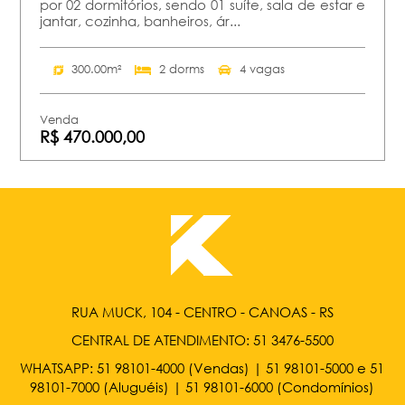
por 02 dormitórios, sendo 01 suíte, sala de estar e
jantar, cozinha, banheiros, ár...
300.00m²
2 dorms
4 vagas
Venda
R$ 470.000,00
RUA MUCK, 104 - CENTRO - CANOAS - RS
CENTRAL DE ATENDIMENTO:
51 3476-5500
WHATSAPP:
51 98101-4000
(Vendas) |
51 98101-5000
e
51
98101-7000
(Aluguéis) |
51 98101-6000
(Condomínios)