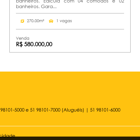
banheiros. Edícula com 04 cômodos e 02
banheiros. Gara...
270.00m²
1 vagas
Venda
R$ 580.000,00
 98101-5000
e
51 98101-7000
(Aluguéis) |
51 98101-6000
acidade