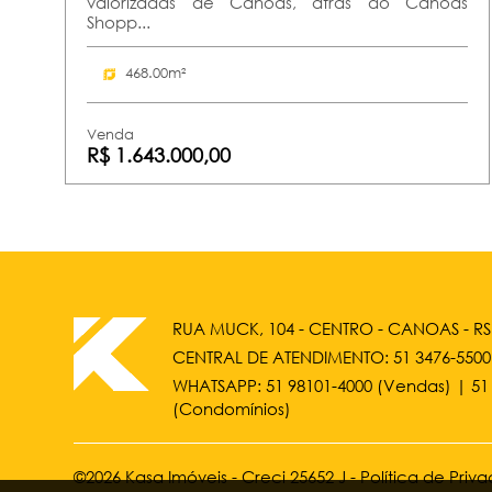
valorizadas de Canoas, atrás do Canoas
Shopp...
468.00m²
Venda
R$ 1.643.000,00
RUA MUCK, 104 - CENTRO - CANOAS - RS
CENTRAL DE ATENDIMENTO:
51 3476-5500
WHATSAPP:
51 98101-4000
(Vendas) |
51
(Condomínios)
©2026 Kasa Imóveis - Creci 25652 J -
Política de Priv