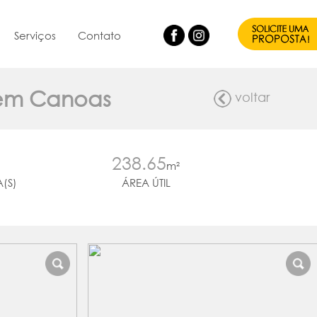
Serviços
Contato
o em Canoas
voltar
238.65
m²
(S)
ÁREA ÚTIL