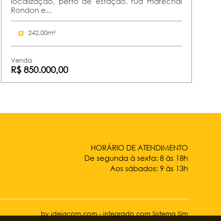
localização, perto de estação, rua marechal
Rondon e...
242.00m²
Venda
R$ 850.000,00
HORÁRIO DE ATENDIMENTO
De segunda à sexta: 8 às 18h
Aos sábados: 9 às 13h
by ideiacom.com
-
integrado com Sistema Sim